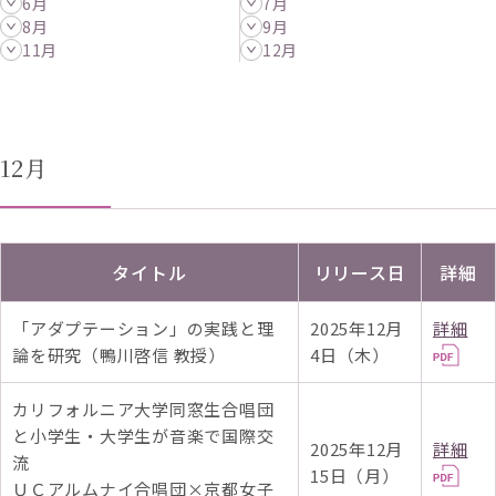
6月
7月
8月
9月
11月
12月
12月
タイトル
リリース日
詳細
「アダプテーション」の実践と理
2025年12月
詳細
論を研究（鴨川啓信 教授）
4日（木）
カリフォルニア大学同窓生合唱団
と小学生・大学生が音楽で国際交
2025年12月
詳細
流
15日（月）
ＵＣアルムナイ合唱団×京都女子