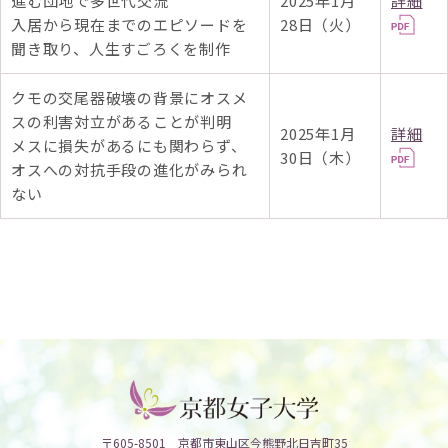
進む団地で多世代交流
2025年1月
詳細
入居から現在までのエピソードを
28日（火）
聞き取り、人生すごろくを制作
クモの交尾器破壊の背景にオスメ
スの利害対立があることが判明
2025年1月
詳細
メスに損失があるにも関わらず、
30日（木）
オスへの対抗手段の進化がみられ
ない
〒605-8501 京都市東山区今熊野北日吉町35