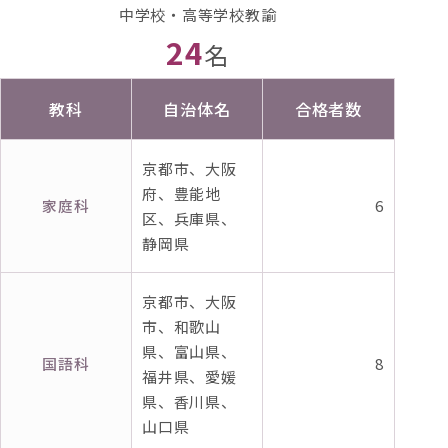
中学校・高等学校教諭
24
名
教科
自治体名
合格者数
京都市、大阪
府、豊能地
家庭科
6
区、兵庫県、
静岡県
京都市、大阪
市、和歌山
県、富山県、
国語科
8
福井県、愛媛
県、香川県、
山口県