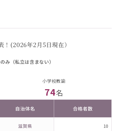
！(2026年2月5日現在）
立のみ（私立は含まない）
小学校教諭
74
名
自治体名
合格者数
滋賀県
10