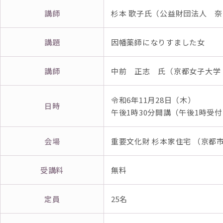
講師
杉本 歌子氏（公益財団法人 
講題
因幡薬師になりすました女
講師
中前 正志 氏（京都女子大学
令和6年11月28日（木）
日時
午後1時30分開講（午後1時受付
会場
重要文化財 杉本家住宅 （京都
受講料
無料
定員
25名