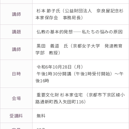
杉本 節子氏（公益財団法人 奈良屋記念杉
講師
本家保存会 事務局長）
講題
仏教の基本的発想——私たちの悩みの原因
黒田 義道 氏（京都女子大学 発達教育
講師
学部 教授）
令和6年10月28日（月）
日時
午後1時30分開講（午後1時受付開始）～午
後16時
重要文化財 杉本家住宅 （京都市下京区綾小
会場
路通新町西入矢田町116）
受講料
無料