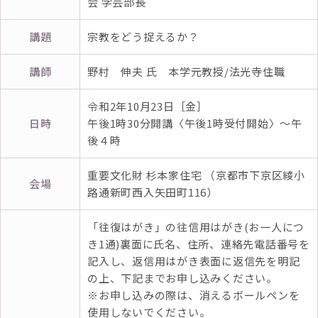
会 学芸部長
講題
宗教をどう捉えるか？
講師
野村 伸夫 氏 本学元教授/法光寺住職
令和2年10月23日［金］
日時
午後1時30分開講〈午後1時受付開始〉～午
後４時
重要文化財 杉本家住宅 （京都市下京区綾小
会場
路通新町西入矢田町116）
「往復はがき」の往信用はがき(お一人につ
き1通)裏面に氏名、住所、連絡先電話番号を
記入し、返信用はがき表面に返信先を明記
の上、下記までお申し込みください。
※お申し込みの際は、消えるボールペンを
使用しないでください。