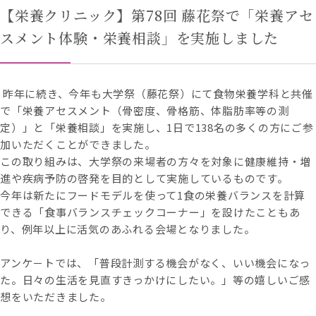
【栄養クリニック】第78回 藤花祭で「栄養アセ
スメント体験・栄養相談」を実施しました
昨年に続き、今年も大学祭（藤花祭）にて食物栄養学科と共催
で「栄養アセスメント（骨密度、骨格筋、体脂肪率等の測
定）」と「栄養相談」を実施し、
1
日で
138
名の多くの方にご参
加いただくことができました。
この取り組みは、大学祭の来場者の方々を対象に健康維持・増
進や疾病予防の啓発を目的として実施しているものです。
今年は新たにフードモデルを使って
1
食の栄養バランスを計算
できる「食事バランスチェックコーナー」を設けたこともあ
り、例年以上に活気のあふれる会場となりました。
アンケ－トでは、「普段計測する機会がなく、いい機会になっ
た。日々の生活を見直すきっかけにしたい。」等の嬉しいご感
想をいただきました。