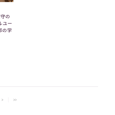
遵守の
ルユー
部の学