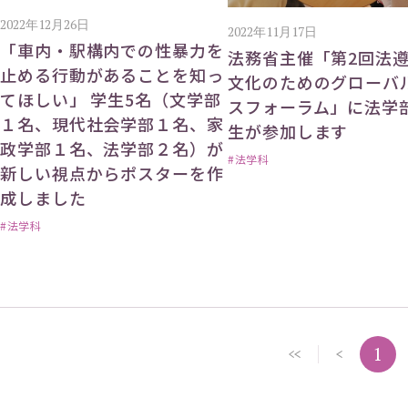
2022年12月26日
2022年11月17日
「車内・駅構内での性暴力を
法務省主催「第2回法
止める行動があることを知っ
文化のためのグローバ
てほしい」 学生5名（文学部
スフォーラム」に法学
１名、現代社会学部１名、家
生が参加します
政学部１名、法学部２名）が
#法学科
新しい視点からポスターを作
成しました
#法学科
1