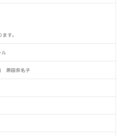
ります。
ール
員 原田奈名子