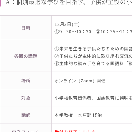
A：個別最適な学びを目指す、子供が主役の
12月3日(土)
日時
①9：30～10：30 ②10：35～11：3
①未来を生きる子供たちのための国
各回の講題
②子供たちが主体的に取り組む交流
③主体的な読み手を育てる国語科「
場所
オンライン（Zoom）開催
対象
小学校教育関係者、国語教育に興味
講師
本学教授 水戸部 修治
申込フォーム
受付を終了しました。