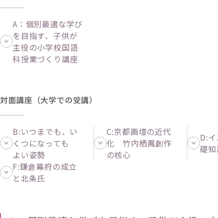
A：個別最適な学び
を目指す、子供が
主役の小学校国語
科授業づくり講座
対面講座（大学での受講）
B:いつまでも、い
C:京都画壇の近代
D:
くつになっても
化 竹内栖鳳創作
礎知
よい姿勢
の核心
F:鎌倉幕府の成立
と北条氏