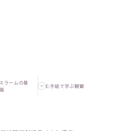
イスラームの基
E:手紙で学ぶ親鸞
識