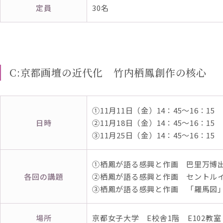
定員
30名
C:京都画壇の近代化 竹内栖鳳創作の核心
①11月11日（金）14：45～16：15
日時
②11月18日（金）14：45～16：15
③11月25日（金）14：45～16：15
①栖鳳が語る感興と作画 巴里万博
各回の講題
②栖鳳が語る感興と作画 セントル
③栖鳳が語る感興と作画 「羅馬図」
場所
京都女子大学 E校舎1階 E102教室