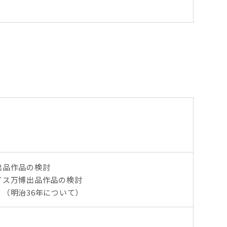
出品作品の検討
イス万博出品作品の検討
（明治36年について）