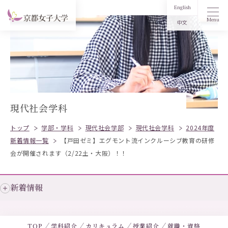
English
Menu
中文
現代社会学科
トップ
学部・学科
現代社会学部
現代社会学科
2024年度
新着情報一覧
【戸田ゼミ】エグモント流インクルーシブ教育の研修
会が開催されます（2/22土・大阪）！！
新着情報
TOP
学科紹介
カリキュラム
授業紹介
就職・資格