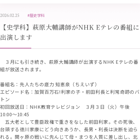
2026.02.25
#歴史学科
【史学科】萩原大輔講師がNHK Eテレの番組に
出演します
３月にも引き続き、萩原大輔講師が出演するNHK Eテレの番
組が放送されます。
番組名：先人たちの底力 知恵泉（ちえいず）
エピソード名：加賀百万石!利家の子・前田利長と利常奇跡のバ
トン
初回放送日：NHK教育テレビジョン ３月３日（火）午後
10:00～10:45
五大老として豊臣政権で重きをなした前田利家。その死後、
台頭する徳川家康にどう向きあうか、長男・利長は決断を迫ら
れる。関ヶ原の戦いに先んじて母・まつを人質に差し出し、北