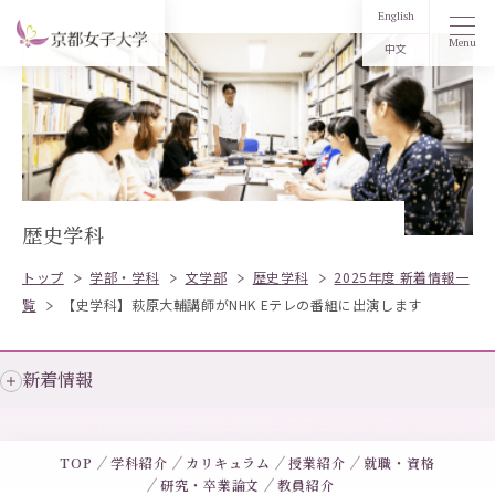
English
Menu
中文
歴史学科
トップ
学部・学科
文学部
歴史学科
2025年度 新着情報一
覧
【史学科】萩原大輔講師がNHK Eテレの番組に出演します
新着情報
TOP
学科紹介
カリキュラム
授業紹介
就職・資格
研究・卒業論文
教員紹介