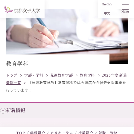
English
Menu
中文
教育学科
トップ
学部・学科
発達教育学部
教育学科
2026年度 新着
情報一覧
【発達教育学部】教育学科では今年度から伴走支援事業を
行っています！
新着情報
TOP
学科紹介
カリキュラム
授業紹介
就職・資格