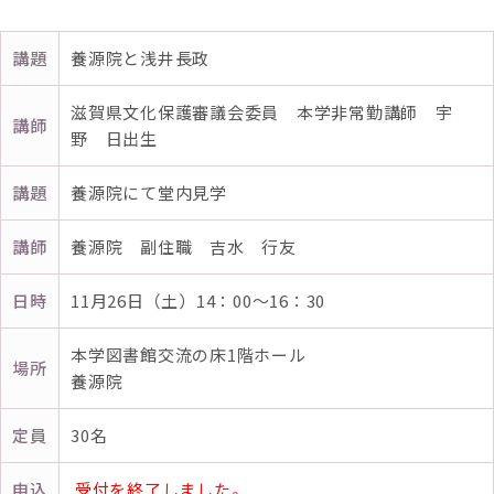
講題
養源院と浅井長政
滋賀県文化保護審議会委員 本学非常勤講師 宇
講師
野 日出生
講題
養源院にて堂内見学
講師
養源院 副住職 吉水 行友
日時
11月26日（土）14：00～16：30
本学図書館交流の床1階ホール
場所
養源院
定員
30名
申込
受付を終了しました。