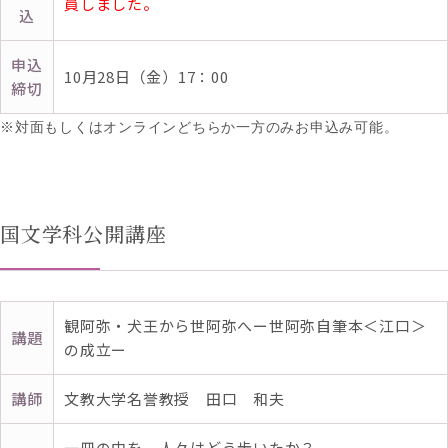
員しました。
込
申込
10月28日（金）17：00
締切
※対面もしくはオンラインどちらか一方のみお申込み可能。
国文学科公開講座
観阿弥・犬王から世阿弥へー世阿弥自筆本＜江口＞
講題
の成立ー
講師
文教大学名誉教授 田口 和夫
一冊の中を、人々はどう歩いたか？