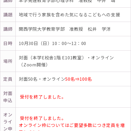
講師
本学発達教育学部心理学科 准教授 中井 靖
講題
地域で行う家族を含めた気になるこどもへの支援
講師
関西学院大学教育学部 准教授 松井 学洋
日時
10月30日（日）10：00～12：00
対面（本学E校舎1階 E101教室）・オンライン
場所
（Zoom開催）
定員
対面50名・オンライン
50名⇒100名
対面
受付を終了しました。
申込
オン
受付を終了しました。
ライ
オンライン枠についてはご要望多数につき定員を増
ン申