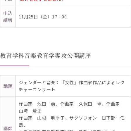
申込
11月25日（金）17：00
締切
教育学科音楽教育学専攻公開講座
ジェンダーと音楽：『女性』作曲家作品によるレク
講題
チャーコンサート
作曲家 池田 萠、作曲家 久保田 翠、作曲家
山﨑 燈里
作曲家 山根 明季子、サクソフォン 日下部 任
良、
講師