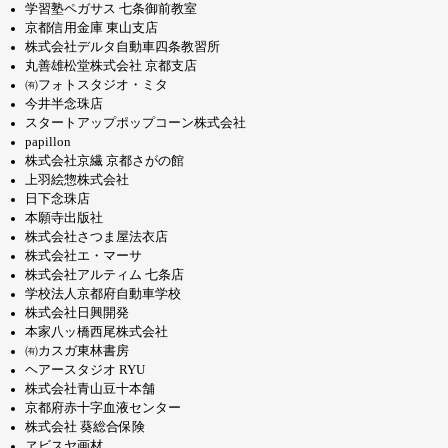
学習塾ペガサス 七条御前教室
京都信用金庫 東山支店
株式会社デルタ自動車四条教習所
丸善雄松堂株式会社 京都支店
㈲フォトスタジオ・ミタ
今井半念珠店
スタートアップポップコーン株式会社
papillon
株式会社京繊 京都さがの館
上羽絵惣株式会社
日下念珠店
本願寺出版社
株式会社さつま屋法衣店
株式会社エ・マーサ
株式会社アルティム 七条店
学校法人京都府自動車学校
株式会社日興開発
本家八ッ橋西尾株式会社
㈲カスガ東林書房
ヘアースタジオ RYU
株式会社青山豆十本舗
京都府赤十字血液センター
株式会社 葵総合保険
ヱビスヤ画材